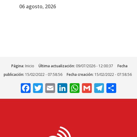
06 agosto, 2026
Página:
Inicio
Última actualización:
09/07/2026 - 12:00:37
Fecha
publicación:
15/02/2022 - 07:58:56
Fecha creación:
15/02/2022 - 07:58:56
Facebook
Twitter
Email
LinkedIn
WhatsApp
Gmail
Telegr
Comp