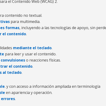
d para el Contenido Web (WCAG) 2.
ra contenido no textual.
ativas
para multimedia.
tes formas
, incluyendo a las tecnologías de apoyo, sin perd
ír el contenido
.
alidades
mediante el teclado
.
nte
para leer y usar el contenido.
r
convulsiones
o reacciones físicas.
trar el contenido
.
 al teclado
.
ble
. y con acceso a información ampliada en terminología
ble
en apariencia y operación.
r errores
.