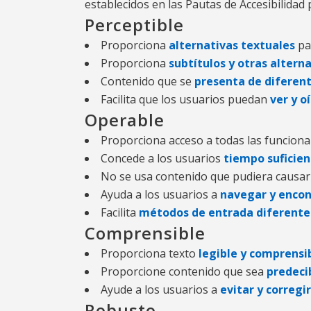
establecidos en las Pautas de Accesibilida
Perceptible
Proporciona
alternativas textuales
pa
Proporciona
subtítulos y otras altern
Contenido que se
presenta de diferen
Facilita que los usuarios puedan
ver y o
Operable
Proporciona acceso a todas las funcion
Concede a los usuarios
tiempo suficie
No se usa contenido que pudiera causa
Ayuda a los usuarios a
navegar y encon
Facilita
métodos de entrada diferentes
Comprensible
Proporciona texto
legible y comprensi
Proporcione contenido que sea
predeci
Ayude a los usuarios a
evitar y corregi
Robusto