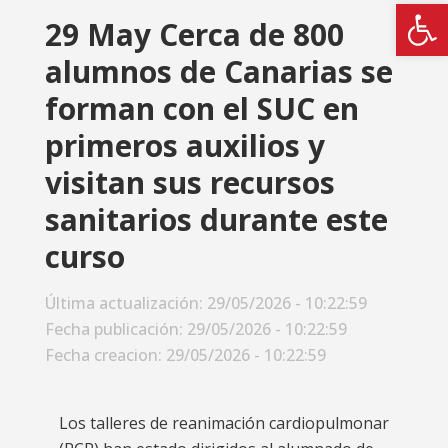
Abrir
29 May
Cerca de 800
alumnos de Canarias se
forman con el SUC en
primeros auxilios y
visitan sus recursos
sanitarios durante este
curso
Última actualización: 29/05/2026 - 10:22:59
Fecha publicación: 29/05/2026 - 10:22:59
Fecha creacion: 29/05/2026 - 10:22:59
Los talleres de reanimación cardiopulmonar