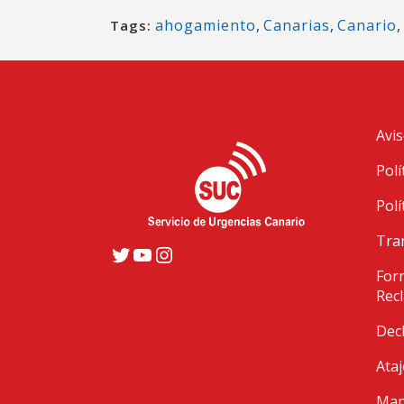
ahogamiento
,
Canarias
,
Canario
,
Tags:
Avis
Polí
Polí
Tra
Twitter
YouTube
Instagram
Form
Rec
Decl
Ataj
Mapa