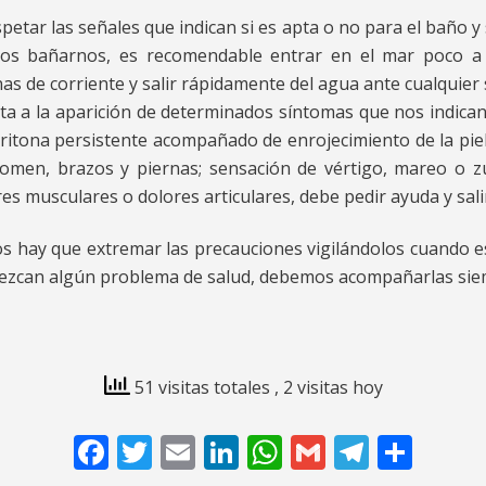
spetar las señales que indican si es apta o no para el baño y 
os bañarnos, es recomendable entrar en el mar poco a 
as de corriente y salir rápidamente del agua ante cualquier
ta a la aparición de determinados síntomas que nos indican
ritona persistente acompañado de enrojecimiento de la piel;
domen, brazos y piernas; sensación de vértigo, mareo o z
bres musculares o dolores articulares, debe pedir ayuda y sali
s hay que extremar las precauciones vigilándolos cuando est
zcan algún problema de salud, debemos acompañarlas siemp
51 visitas totales
, 2 visitas hoy
Facebook
Twitter
Email
LinkedIn
WhatsApp
Gmail
Telegr
Comp