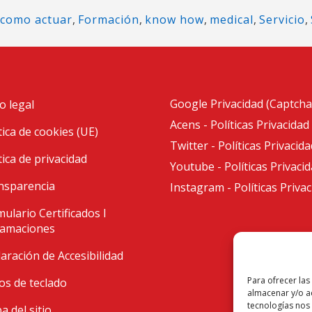
como actuar
,
Formación
,
know how
,
medical
,
Servicio
,
Google Privacidad (Captcha
o legal
Acens - Políticas Privacidad
tica de cookies (UE)
Twitter - Políticas Privacida
tica de privacidad
Youtube - Políticas Privaci
nsparencia
Instagram - Políticas Priva
ulario Certificados I
lamaciones
aración de Accesibilidad
Para ofrecer las
os de teclado
almacenar y/o ac
tecnologías nos
 del sitio