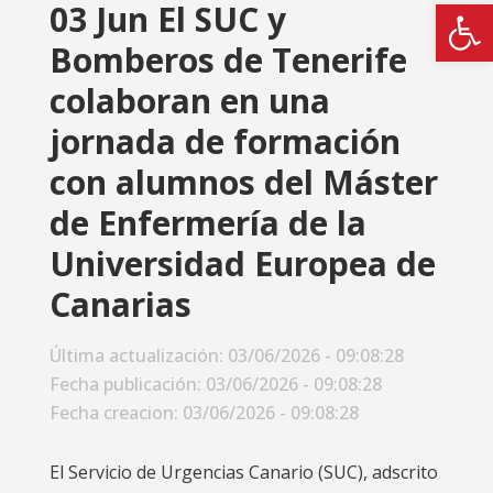
Abrir
03 Jun
El SUC y
Bomberos de Tenerife
colaboran en una
jornada de formación
con alumnos del Máster
de Enfermería de la
Universidad Europea de
Canarias
Última actualización: 03/06/2026 - 09:08:28
Fecha publicación: 03/06/2026 - 09:08:28
Fecha creacion: 03/06/2026 - 09:08:28
El Servicio de Urgencias Canario (SUC), adscrito