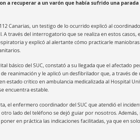
on a recuperar a un varón que había sufrido una parada c
 112 Canarias, un testigo de lo ocurrido explicó al coordinad
A través del interrogatorio que se realiza en estos casos, 
spiratoria y explicó al alertante cómo practicarle maniobr
anitarios.
tal básico del SUC, constató a su llegada que el afectado p
e reanimación y le aplicó un desfibrilador que, a través de
 en estado crítico en ambulancia medicalizada al Hospital Un
se encuentra estable.
a, el enfermero coordinador del SUC que atendió el inciden
 otro lado del teléfono se dejó guiar por nosotros. Además,
n poner en práctica las indicaciones facilitadas, ya que en s