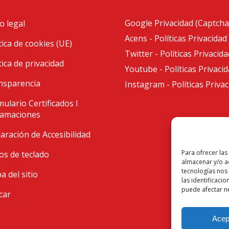
Google Privacidad (Captcha
o legal
Acens - Políticas Privacidad
tica de cookies (UE)
Twitter - Políticas Privacida
tica de privacidad
Youtube - Políticas Privaci
nsparencia
Instagram - Políticas Priva
ulario Certificados I
lamaciones
aración de Accesibilidad
Para ofrecer las
os de teclado
almacenar y/o ac
tecnologías nos
 del sitio
las identificacio
puede afectar ne
car
Acep