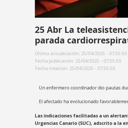
25 Abr
La teleasistenc
parada cardiorrespirat
Última actualización: 25/04/2025 - 07:55:50
Fecha publicación: 25/04/2025 - 07:55:50
Fecha creacion: 25/04/2025 - 07:55:50
Un enfermero coordinador dio pautas dur
El afectado ha evolucionado favorablemen
Las indicaciones facilitadas a un alerta
Urgencias Canario (SUC), adscrito a la e