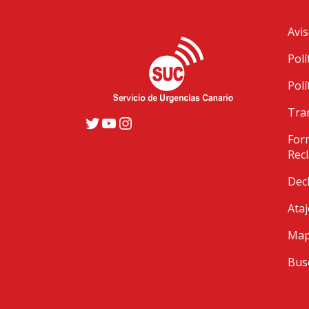
Avis
Polí
Polí
Tra
Twitter
YouTube
Instagram
Form
Rec
Decl
Ataj
Mapa
Bus