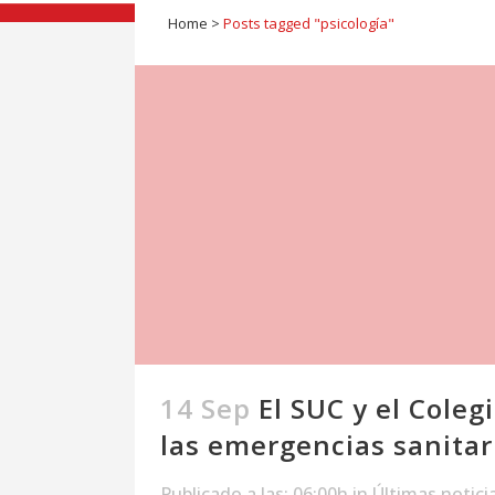
Home
>
Posts tagged "psicología"
14 Sep
El SUC y el Coleg
las emergencias sanitar
Publicado a las: 06:00h
in
Últimas notici