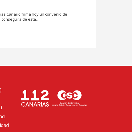
ncias Canario firma hoy un convenio de
 conseguirá de esta...
)
d
dad
cidad